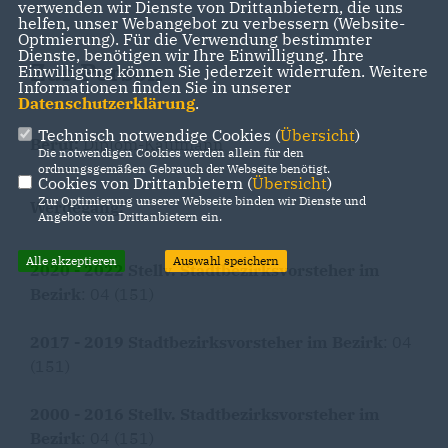
verwenden wir Dienste von Drittanbietern, die uns
helfen, unser Webangebot zu verbessern (Website-
Optmierung). Für die Verwendung bestimmter
Dienste, benötigen wir Ihre Einwilligung. Ihre
Zur Person
Einwilligung können Sie jederzeit widerrufen. Weitere
Informationen finden Sie in unserer
Datenschutzerklärung
.
Technisch notwendige Cookies (
Übersicht
)
Beruf:
Diplom-Kaufmann
Die notwendigen Cookies werden allein für den
ordnungsgemäßen Gebrauch der Webseite benötigt.
Cookies von Drittanbietern (
Übersicht
)
Zur Optimierung unserer Webseite binden wir Dienste und
Werdegang:
Angebote von Drittanbietern ein.
Alle akzeptieren
Auswahl speichern
2020 - 2022 Stellv. Stadtbezirksvorsteher im
Bezirk
: 04 (151)
2017 - 2019 Stadtbezirksvorsteher im Bezirk
: 04
(151)
2000 - 2016 Stellv. Stadtbezirksvorsteher im
Bezirk
: 04 (151)