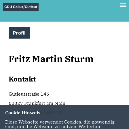
CDU Gallus/Gutleut
Profil
Fritz Martin Sturm
Kontakt
Gutleutstraße 146
60327 Frankfurt am Main
Telefon: +49 69 253770
Cookie Hinweis
E-Mail schreiben
Diese Webseite verwendet Cookies, die notwendig
sind, um die Webseite zu nutzen. Weiterhin